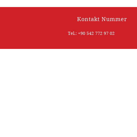
Kontakt Nummer
Tel.: +90 542 772 97 02
ÜBER ÖZHAK-METALL
ÖZHAK Metal ist bekannt für seinen
kundenorientierten Ansatz, seine
Qualitätsprodukte und seinen
zuverlässigen Service und bietet mit
seiner breiten Produktpalette
professionelle Lösungen für industriell
Anforderungen.