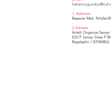
hakanozgunduz@ozha
1. Adresse
Beşevler Mah. Nilüfer/B
2.Adresse
İkitelli Organize Sanayi
ESOT Sanayi Sitesi P B
Başakşehir / İSTANBUL