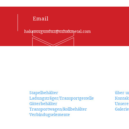
Email
hakanozgunduz@ozhakmetal.com
UNSERE
KAT
DIENSTLEISTUNGEN
Stapelbehälter
über u
Ladungsträger/Transportgestelle
Kontak
Gitterbehälter
Unsere
Transportwagen/Rollbehälter
Galerie
Verbindugselemente
e