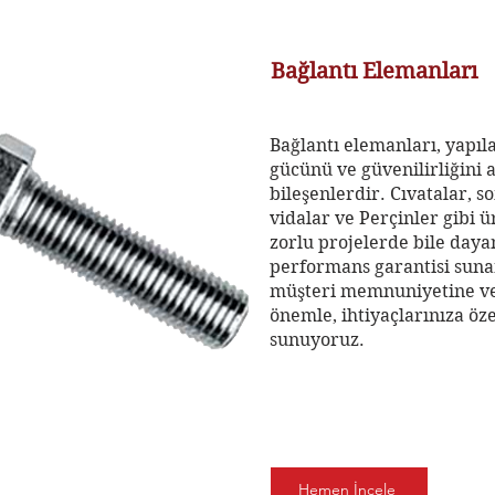
Bağlantı Elemanları
Bağlantı elemanları, yapıl
gücünü ve güvenilirliğini a
bileşenlerdir. Cıvatalar, s
vidalar ve Perçinler gibi 
zorlu projelerde bile dayan
performans garantisi sunar
müşteri memnuniyetine v
önemle, ihtiyaçlarınıza öz
sunuyoruz.
Hemen İncele