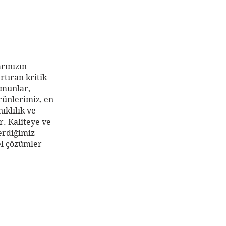
arınızın
rtıran kritik
omunlar,
ürünlerimiz, en
ıklılık ve
. Kaliteye ve
erdiğimiz
el çözümler