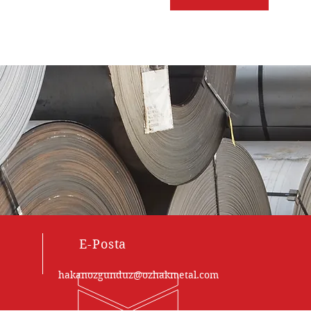
E-Posta
hakanozgunduz@ozhakmetal.com