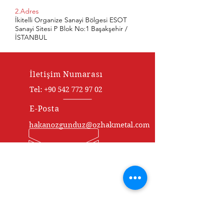
2.Adres
İkitelli Organize Sanayi Bölgesi ESOT
Sanayi Sitesi P Blok No:1 Başakşehir /
İSTANBUL
İletişim Numarası
Tel:
+90 542 772 97 02
E-Posta
hakanozgunduz@ozhakmetal.com
ÖZHAK METAL HAKKINDA
Müşteri odaklı yaklaşımı,
kaliteli ürünleri ve güvenilir
hizmetiyle tanınan ÖZHAK
Metal, geniş ürün yelpazesiyle